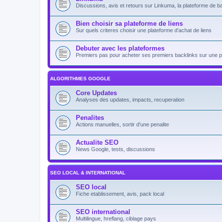
Discussions, avis et retours sur Linkuma, la plateforme de b
Bien choisir sa plateforme de liens
Sur quels criteres choisir une plateforme d'achat de liens
Debuter avec les plateformes
Premiers pas pour acheter ses premiers backlinks sur une p
ALGORITHMES GOOGLE
Core Updates
Analyses des updates, impacts, recuperation
Penalites
Actions manuelles, sortir d'une penalite
Actualite SEO
News Google, tests, discussions
SEO LOCAL & INTERNATIONAL
SEO local
Fiche etablissement, avis, pack local
SEO international
Multilingue, hreflang, ciblage pays