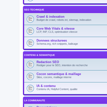
SEO TECHNIQUE
Crawl & indexation
Budget de crawl, robots.txt, sitemap, indexation
Core Web Vitals & vitesse
LCP, INP, CLS, optimisation vitesse
Donnees structurees
Schema.org, rich snippets, balisage
CONTENU & SEMANTIQUE
Redaction SEO
Rediger pour le SEO, intention de recherche
Cocon semantique & maillage
Silos, cocons, maillage interne
IA & contenu
Contenu IA, Helpful Content, qualite
LA COMMUNAUTE