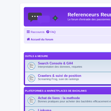
Referenceurs Reu
Le forum d'entraide des passionnes
Raccourcis
FAQ
Accueil du forum
OUTILS & MESURE
Search Console & GA4
Interpretation des donnees, requetes
Crawlers & suivi de position
Screaming Frog, suivi de rankings
PLATEFORMES & MARKETPLACES DE BACKLINKS
Achat de liens : la methode
Bonnes pratiques pour acheter des backlinks efficacement e
Linkuma